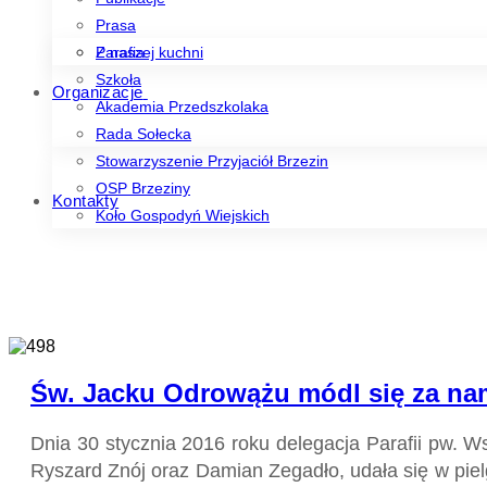
Prasa
Z naszej kuchni
Parafia
Szkoła
Organizacje
Akademia Przedszkolaka
Rada Sołecka
Stowarzyszenie Przyjaciół Brzezin
OSP Brzeziny
Kontakty
Koło Gospodyń Wiejskich
Św. Jacku Odrowążu módl się za na
Dnia 30 stycznia 2016 roku delegacja Parafii pw. 
Ryszard Znój oraz Damian Zegadło, udała się w pie