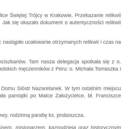
ce Świętej Trójcy w Krakowie. Przekazanie relikwii
 Jak się okazało dokument o autentyczności relikwii
 nastąpiło ucałowanie otrzymanych relikwii i czas na
nciszkanów. Tam nasza delegacja spotkała się z o.
i polskich męczenników z Peru: o. Michała Tomaszka i
o Domu Sióstr Nazaretanek. W tym ostatnim miejscu
ała pamiątki po Matce Założycielce, bł. Franciszce
wy, rodzinną parafię ks. proboszcza.
inem, misjonarzem, kaznodzieją oraz historycznym