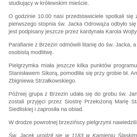
studiujący w królewskim mieście.
O godzinie 10.00 nasi przedstawiciele spotkali si
pierwszego stopnia św. Jacka Odrowąża odbyło się w
jest podpisany jeszcze przez kardynała Karola Wojty
Parafianie z Brzezin odmówili litanię do św. Jacka,
osobistą modlitwę.
Pielgrzymka miała jeszcze kilka punktów programu
Stanisławem Sikorą, pomodliła się przy grobie bł. A
Zbigniewa Strzałkowskiego.
Później grupa z Brzezin udała się do grobu św. J
zostali przyjęci przez Siostrę Przełożoną Marię S
Siedliskiej i zaprosiła na obiad.
W drodze powrotnej brzezińscy pielgrzymi nawiedzili
Św. Jacek urodził się w 1183 w Kamieniu Śląskim