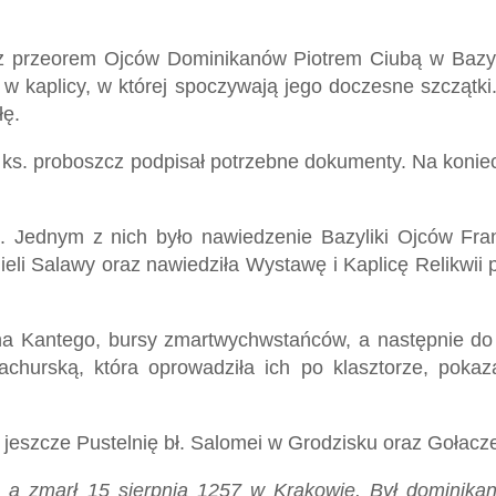
ę z przeorem Ojców Dominikanów Piotrem Ciubą w Bazyli
 kaplicy, w której spoczywają jego doczesne szczątki.
łę.
 a ks. proboszcz podpisał potrzebne dokumenty. Na koniec
. Jednym z nich było nawiedzenie Bazyliki Ojców Fra
nieli Salawy oraz nawiedziła Wystawę i Kaplicę Relikwi
ana Kantego, bursy zmartwychwstańców, a następnie d
tachurską, która oprowadziła ich po klasztorze, pokaz
 jeszcze Pustelnię bł. Salomei w Grodzisku oraz Gołacze
 a zmarł 15 sierpnia 1257 w Krakowie. Był dominikan