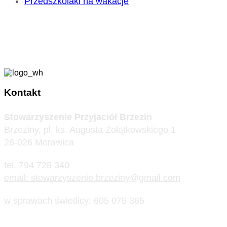
Przedszkolaki na wakacje
Kontakt
Stowarzyszenie Przyjaciół Brzezin
Brzeziny, pl. ks. Augusta Żołątkowskiego 1
26-026 Morawica
tel. 794 728 340
email: stowarzyszenie.brzeziny@gmail.com
w sprawach świetlicy: 605 075 365