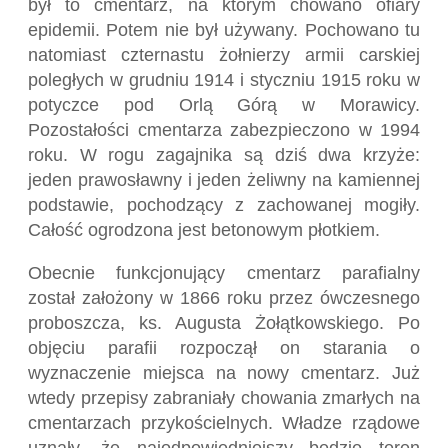
był to cmentarz, na którym chowano ofiary
epidemii. Potem nie był używany. Pochowano tu
natomiast czternastu żołnierzy armii carskiej
poległych w grudniu 1914 i styczniu 1915 roku w
potyczce pod Orlą Górą w Morawicy.
Pozostałości cmentarza zabezpieczono w 1994
roku. W rogu zagajnika są dziś dwa krzyże:
jeden prawosławny i jeden żeliwny na kamiennej
podstawie, pochodzący z zachowanej mogiły.
Całość ogrodzona jest betonowym płotkiem.
Obecnie funkcjonujący cmentarz parafialny
został założony w 1866 roku przez ówczesnego
proboszcza, ks. Augusta Żołątkowskiego. Po
objęciu parafii rozpoczął on starania o
wyznaczenie miejsca na nowy cmentarz. Już
wtedy przepisy zabraniały chowania zmarłych na
cmentarzach przykościelnych. Władze rządowe
uznały, że najodpowiedniejszy będzie teren