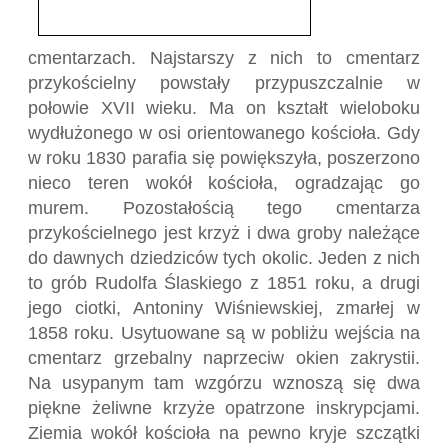
cmentarzach. Najstarszy z nich to cmentarz
przykościelny powstały przypuszczalnie w
połowie XVII wieku. Ma on kształt wieloboku
wydłużonego w osi orientowanego kościoła. Gdy
w roku 1830 parafia się powiększyła, poszerzono
nieco teren wokół kościoła, ogradzając go
murem. Pozostałością tego cmentarza
przykościelnego jest krzyż i dwa groby należące
do dawnych dziedziców tych okolic. Jeden z nich
to grób Rudolfa Ślaskiego z 1851 roku, a drugi
jego ciotki, Antoniny Wiśniewskiej, zmarłej w
1858 roku. Usytuowane są w pobliżu wejścia na
cmentarz grzebalny naprzeciw okien zakrystii.
Na usypanym tam wzgórzu wznoszą się dwa
piękne żeliwne krzyże opatrzone inskrypcjami.
Ziemia wokół kościoła na pewno kryje szczątki