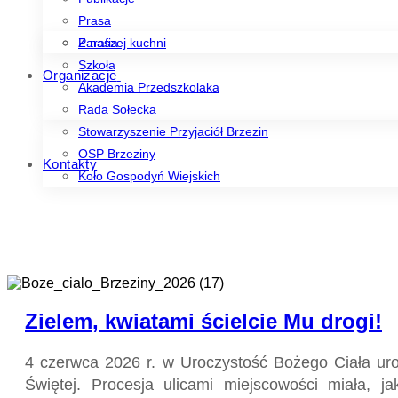
Prasa
Z naszej kuchni
Parafia
Szkoła
Organizacje
Akademia Przedszkolaka
Rada Sołecka
Stowarzyszenie Przyjaciół Brzezin
OSP Brzeziny
Kontakty
Koło Gospodyń Wiejskich
Zielem, kwiatami ścielcie Mu drogi!
4 czerwca 2026 r. w Uroczystość Bożego Ciała uroc
Świętej. Procesja ulicami miejscowości miała,