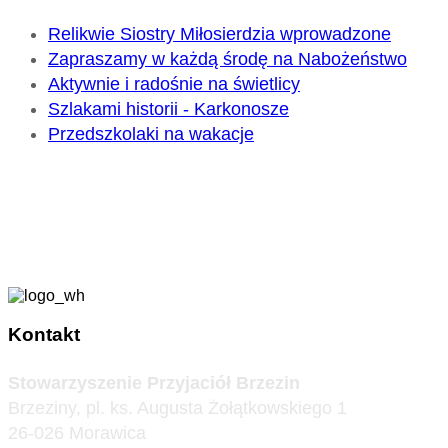
Relikwie Siostry Miłosierdzia wprowadzone
Zapraszamy w każdą środę na Nabożeństwo
Aktywnie i radośnie na świetlicy
Szlakami historii - Karkonosze
Przedszkolaki na wakacje
Kontakt
Stowarzyszenie Przyjaciół Brzezin
Brzeziny, pl. ks. Augusta Żołątkowskiego 1
26-026 Morawica