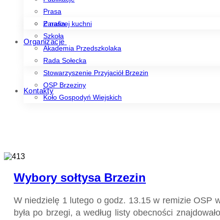
Prasa
Z naszej kuchni
Parafia
Szkoła
Organizacje
Akademia Przedszkolaka
Rada Sołecka
Stowarzyszenie Przyjaciół Brzezin
OSP Brzeziny
Kontakty
Koło Gospodyń Wiejskich
Wybory sołtysa Brzezin
W niedzielę 1 lutego o godz. 13.15 w remizie OSP w
była po brzegi, a według listy obecności znajdowa